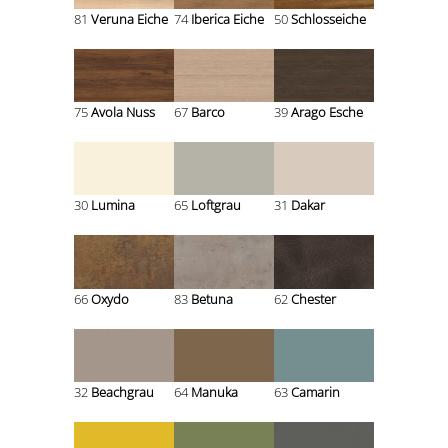
81
Veruna Eiche
74
Iberica Eiche
50
Schlosseiche
75
Avola Nuss
67
Barco
39
Arago Esche
30
Lumina
65
Loftgrau
31
Dakar
66
Oxydo
83
Betuna
62
Chester
32
Beachgrau
64
Manuka
63
Camarin