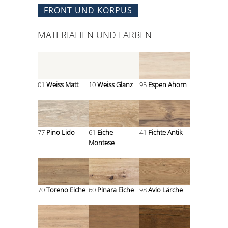
FRONT UND KORPUS
MATERIALIEN UND FARBEN
01
Weiss Matt
10
Weiss Glanz
95
Espen Ahorn
77
Pino Lido
61
Eiche
41
Fichte Antik
Montese
70
Toreno Eiche
60
Pinara Eiche
98
Avio Lärche