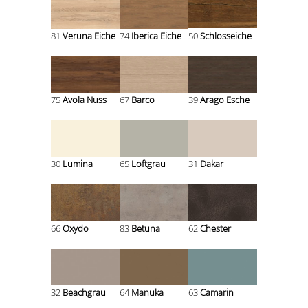
81
Veruna Eiche
74
Iberica Eiche
50
Schlosseiche
75
Avola Nuss
67
Barco
39
Arago Esche
30
Lumina
65
Loftgrau
31
Dakar
66
Oxydo
83
Betuna
62
Chester
32
Beachgrau
64
Manuka
63
Camarin