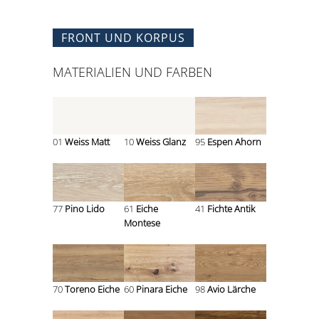
FRONT UND KORPUS
MATERIALIEN UND FARBEN
01
Weiss Matt
10
Weiss Glanz
95
Espen Ahorn
77
Pino Lido
61
Eiche
41
Fichte Antik
Montese
70
Toreno Eiche
60
Pinara Eiche
98
Avio Lärche